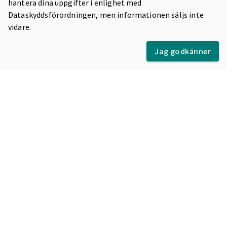
hantera dina uppgifter i enlighet med
Dataskyddsförordningen, men informationen säljs inte
vidare.
Kommuner
Antagning Fyrbodal sköter antagningen till
Jag godkänner
gymnasieskolan för 13 av Fyrbodals medlemskommuner.
De kommuner som ingår ser du nedan:
Bengtsfors
Dals-Ed
Färgelanda
Lysekil
Mellerud
Munkedal
Orust
Sotenäs
Strömstad