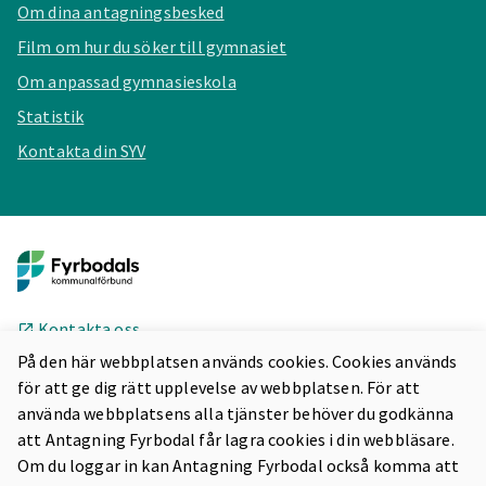
Om dina antagningsbesked
Film om hur du söker till gymnasiet
Om anpassad gymnasieskola
Statistik
Kontakta din SYV
Kontakta oss
På den här webbplatsen används cookies. Cookies används
Om indra
för att ge dig rätt upplevelse av webbplatsen. För att
använda webbplatsens alla tjänster behöver du godkänna
Tillgänglighet
att Antagning Fyrbodal får lagra cookies i din webbläsare.
Om du loggar in kan Antagning Fyrbodal också komma att
Adminsidan